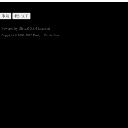
取消
我知道了
Powered by
Discuz!
X3.4
Licensed
Copyright © 2008-2015 Design:
Comiis.Com