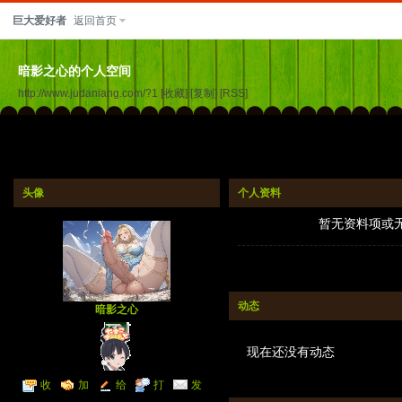
巨大爱好者
返回首页
暗影之心的个人空间
http://www.judaniang.com/?1
[收藏]
[复制]
[RSS]
头像
个人资料
暂无资料项或
动态
暗影之心
现在还没有动态
收
加
给
打
发
听TA
为好友
我留言
个招呼
送消息