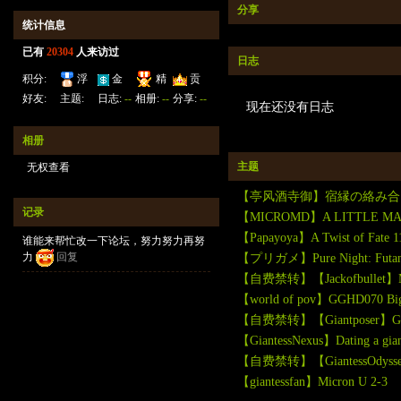
分享
统计信息
已有
20304
人来访过
日志
积分:
浮
金
精
贡
23123
钱:
云:
献:
30
华:
4
好友:
主题:
日志:
--
相册:
--
分享:
--
现在还没有日志
29822
220322
133
6947
相册
主题
无权查看
【亭风酒寺御】宿縁の絡み合
记录
【MICROMD】A LITTLE MAG
【Papayoya】A Twist of Fate 1
谁能来帮忙改一下论坛，努力努力再努
力
回复
【プリガメ】Pure Night: Futana
【自费禁转】【Jackofbullet】My Fu
【world of pov】GGHD070 Big
【自费禁转】【Giantposer】Godde
【GiantessNexus】Dating a gia
【自费禁转】【GiantessOdyssey】
【giantessfan】Micron U 2-3