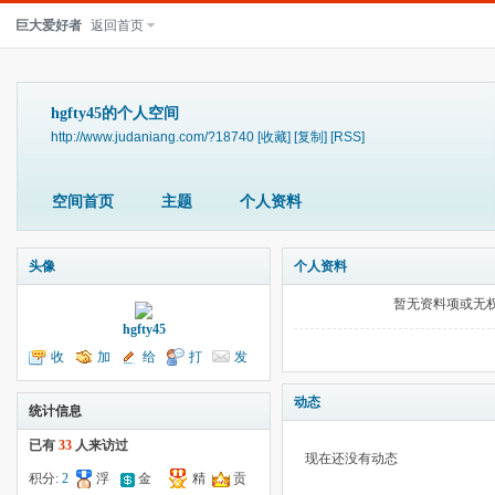
巨大爱好者
返回首页
hgfty45的个人空间
http://www.judaniang.com/?18740
[收藏]
[复制]
[RSS]
空间首页
主题
个人资料
头像
个人资料
暂无资料项或无
hgfty45
收
加
给
打
发
听TA
为好友
我留言
个招呼
送消息
动态
统计信息
已有
33
人来访过
现在还没有动态
积分:
2
浮
金
精
贡