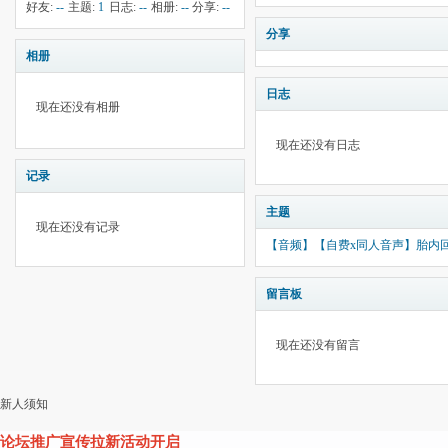
钱:
5
云:
献:
--
华:
--
好友:
--
主题:
1
日志:
--
相册:
--
分享:
--
3280
分享
相册
日志
现在还没有相册
现在还没有日志
记录
主题
现在还没有记录
【音频】【自费x同人音声】胎内
留言板
现在还没有留言
新人须知
论坛推广宣传拉新活动开启