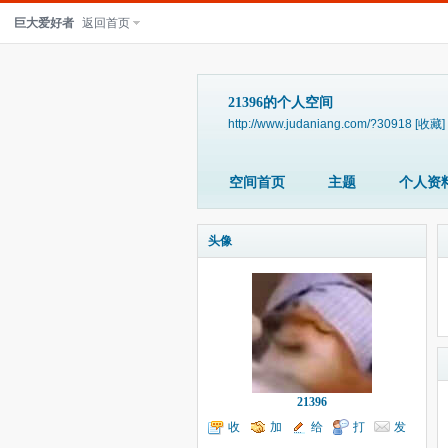
巨大爱好者
返回首页
21396的个人空间
http://www.judaniang.com/?30918
[收藏]
空间首页
主题
个人资
头像
21396
收
加
给
打
发
听TA
为好友
我留言
个招呼
送消息