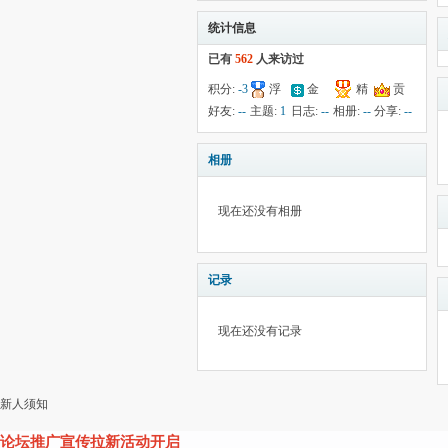
统计信息
已有
562
人来访过
积分:
-3
浮
金
精
贡
钱:
1
云:
461
献:
--
华:
--
好友:
--
主题:
1
日志:
--
相册:
--
分享:
--
相册
现在还没有相册
记录
现在还没有记录
新人须知
论坛推广宣传拉新活动开启