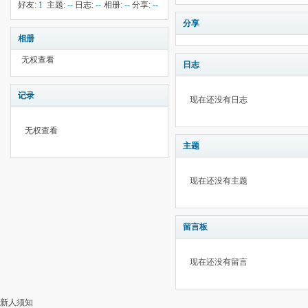
钱:
--
云:
10
献:
--
华:
--
好友:
1
主题:
--
日志:
--
相册:
--
分享:
--
分享
相册
无权查看
日志
记录
现在还没有日志
无权查看
主题
现在还没有主题
留言板
现在还没有留言
新人须知