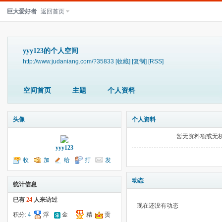
巨大爱好者
返回首页
yyy123的个人空间
http://www.judaniang.com/?35833
[收藏]
[复制]
[RSS]
空间首页
主题
个人资料
头像
个人资料
暂无资料项或无
yyy123
收
加
给
打
发
听TA
为好友
我留言
个招呼
送消息
动态
统计信息
已有
24
人来访过
现在还没有动态
积分:
4
浮
金
精
贡