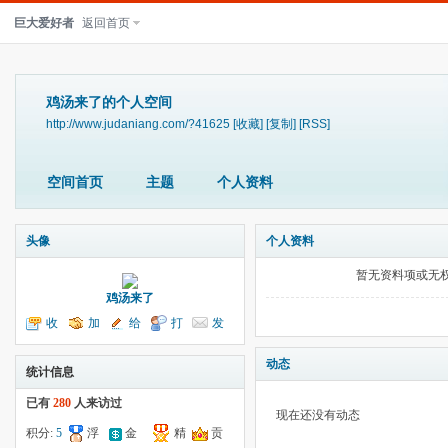
巨大爱好者
返回首页
鸡汤来了的个人空间
http://www.judaniang.com/?41625
[收藏]
[复制]
[RSS]
空间首页
主题
个人资料
头像
个人资料
暂无资料项或无
鸡汤来了
收
加
给
打
发
听TA
为好友
我留言
个招呼
送消息
动态
统计信息
已有
280
人来访过
现在还没有动态
积分:
5
浮
金
精
贡