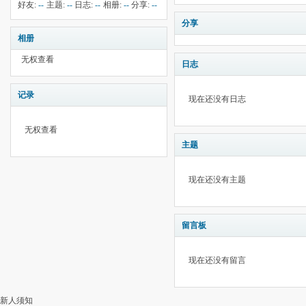
钱:
--
云:
10
献:
--
华:
--
好友:
--
主题:
--
日志:
--
相册:
--
分享:
--
分享
相册
无权查看
日志
记录
现在还没有日志
无权查看
主题
现在还没有主题
留言板
现在还没有留言
新人须知