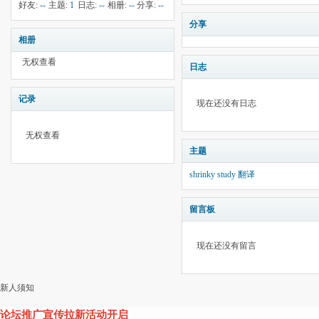
钱:
50
云:
献:
--
华:
--
好友:
--
主题:
1
日志:
--
相册:
--
分享:
--
1076
分享
相册
无权查看
日志
记录
现在还没有日志
无权查看
主题
shrinky study 翻译
留言板
现在还没有留言
新人须知
论坛推广宣传拉新活动开启