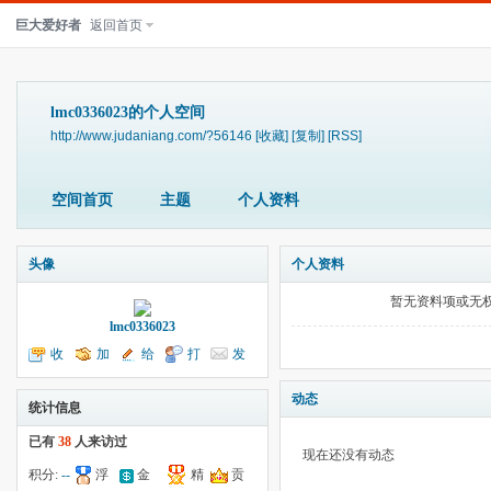
巨大爱好者
返回首页
lmc0336023的个人空间
http://www.judaniang.com/?56146
[收藏]
[复制]
[RSS]
空间首页
主题
个人资料
头像
个人资料
暂无资料项或无
lmc0336023
收
加
给
打
发
听TA
为好友
我留言
个招呼
送消息
动态
统计信息
已有
38
人来访过
现在还没有动态
积分:
--
浮
金
精
贡