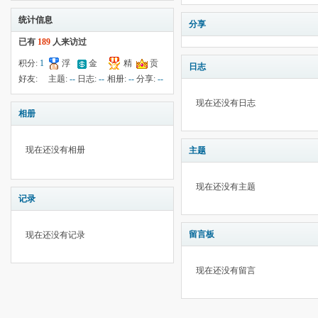
统计信息
分享
已有
189
人来访过
积分:
1
浮
金
精
贡
日志
钱:
--
云:
--
献:
--
华:
--
好友:
主题:
--
日志:
--
相册:
--
分享:
--
198
现在还没有日志
相册
现在还没有相册
主题
现在还没有主题
记录
留言板
现在还没有记录
现在还没有留言