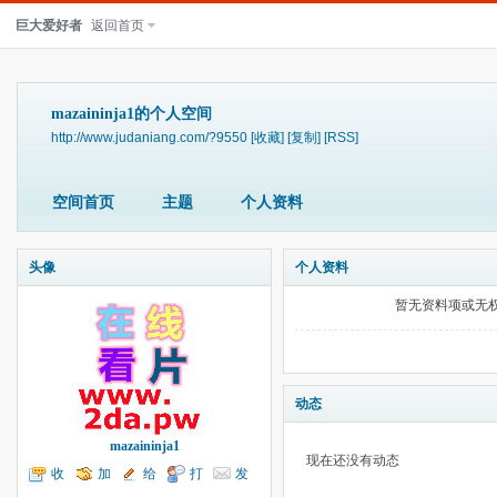
巨大爱好者
返回首页
mazaininja1的个人空间
http://www.judaniang.com/?9550
[收藏]
[复制]
[RSS]
空间首页
主题
个人资料
头像
个人资料
暂无资料项或无
动态
mazaininja1
现在还没有动态
收
加
给
打
发
听TA
为好友
我留言
个招呼
送消息