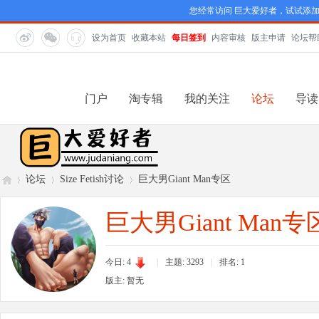
您经常访问 巨大爱好者，试试添
设为首页
收藏本站
每日签到
内容审核
版主申请
论坛帮
门户
淘专辑
我的关注
论坛
导读
论坛
Size Fetish讨论
巨大男Giant Man专区
巨大男Giant Man专
巨
»
›
›
今日: 4
|
主题: 3293
|
排名:
1
版主: 暂无