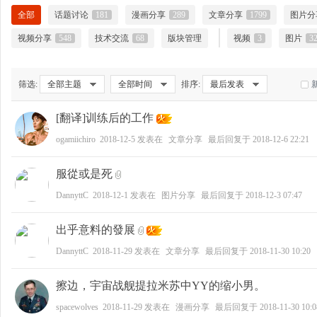
全部
话题讨论
181
漫画分享
289
文章分享
1799
图片分
视频分享
548
技术交流
68
版块管理
视频
3
图片
3
大
筛选:
全部主题
全部时间
排序:
最后发表
[翻译]训练后的工作
ogamiichiro
2018-12-5
发表在
文章分享
最后回复于
2018-12-6 22:21
服從或是死
DannyttC
2018-12-1
发表在
图片分享
最后回复于
2018-12-3 07:47
爱
出乎意料的發展
DannyttC
2018-11-29
发表在
文章分享
最后回复于
2018-11-30 10:20
擦边，宇宙战舰提拉米苏中YY的缩小男。
spacewolves
2018-11-29
发表在
漫画分享
最后回复于
2018-11-30 10:0