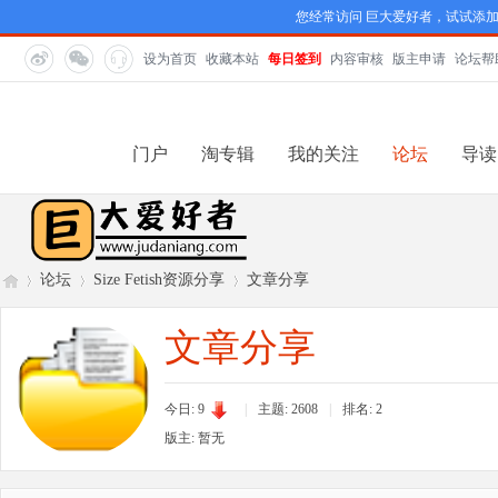
您经常访问 巨大爱好者，试试添
设为首页
收藏本站
每日签到
内容审核
版主申请
论坛帮
门户
淘专辑
我的关注
论坛
导读
论坛
Size Fetish资源分享
文章分享
文章分享
巨
»
›
›
今日: 9
|
主题: 2608
|
排名:
2
版主: 暂无