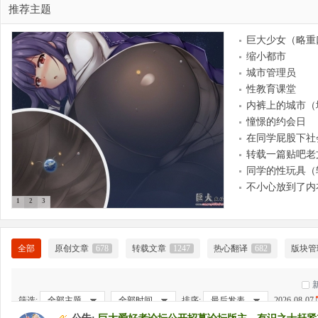
推荐主题
巨大少女（略重
缩小都市
大
城市管理员
性教育课堂
内裤上的城市（
憧憬的约会日
在同学屁股下社
转载一篇贴吧老
同学的性玩具（
不小心放到了内
1
2
3
爱
全部
原创文章
678
转载文章
1247
热心翻译
682
版块管
筛选:
全部主题
全部时间
排序:
最后发表
2026-08-07