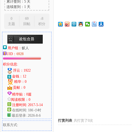
累计签到：5 天
连续签到：1 天
0
69
-8
主题
回帖
积分
大
用户组：
蚁人
UID：
6928
积分信息:
浮云：1922
金钱：12
精华：0
爱
贡献：0
精华贴：0篇
阅读权限：0
注册时间: 2017-5-14
在线时间: 186 小时
最后登录: 2026-8-6
打赏列表
共打赏了0次
联系方式: