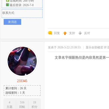
在线时间: 200 小时
最后登录: 2026-7-8
联系方式:
发消息
回复
支持
反对
发表于 2026-5-22 23:39:53
|
显示全部楼层
IP
文章名字很眼熟但是内容竟然是第
233345
累计签到：26 天
连续签到：1 天
4
516
19
主题
回帖
积分