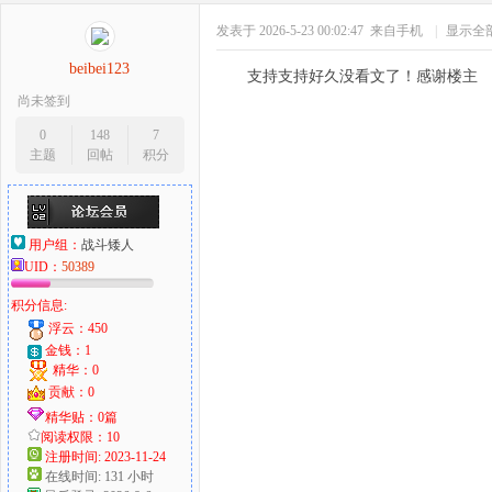
发表于 2026-5-23 00:02:47
来自手机
|
显示全
beibei123
支持支持好久没看文了！感谢楼主
尚未签到
0
148
7
主题
回帖
积分
用户组：
战斗矮人
UID：
50389
积分信息:
浮云：450
金钱：1
精华：0
贡献：0
精华贴：0篇
阅读权限：10
注册时间: 2023-11-24
在线时间: 131 小时