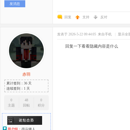
发消息
好
回复
支持
反对
发表于 2026-5-22 09:44:05
来自手机
|
显示全
回复一下看看隐藏内容是什么
者
赤羽
累计签到：36 天
连续签到：1 天
0
48
0
主题
回帖
积分
用户组：
战斗矮人