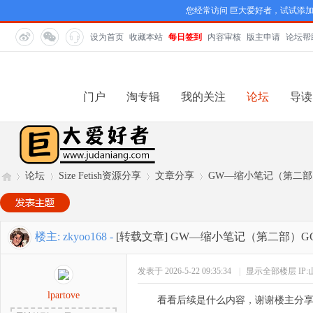
您经常访问 巨大爱好者，试试添
设为首页
收藏本站
每日签到
内容审核
版主申请
论坛帮
门户
淘专辑
我的关注
论坛
导读
论坛
Size Fetish资源分享
文章分享
GW—缩小笔记（第二部）
巨
»
›
›
›
楼主:
zkyoo168
-
[转载文章]
GW—缩小笔记（第二部）GC
发表于 2026-5-22 09:35:34
|
显示全部楼层
IP
lpartove
看看后续是什么内容，谢谢楼主分