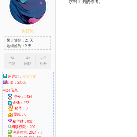
求封面图的作
你好哟
累计签到：21 天
连续签到：2 天
24
49
-17
主题
回帖
积分
用户组：
黄金VIP
UID：
53569
积分信息:
浮云：5454
金钱：272
精华：0
贡献：0
精华贴：0篇
阅读权限：200
注册时间: 2024-7-7