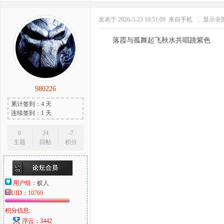
发表于 2026-5-23 10:51:09
来自手机
|
显示全
落霞与孤舞起飞秋水共唱跳紫色
980226
累计签到：4 天
连续签到：1 天
0
24
-7
主题
回帖
积分
用户组：
蚁人
UID：
10769
积分信息:
浮云：3442