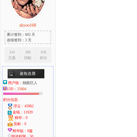
zkyoo168
累计签到：602 天
连续签到：3 天
334
390
958
主题
回帖
积分
用户组：
独眼巨人
UID：
25604
积分信息:
浮云：45902
金钱：11929
精华：0
贡献：0
精华贴：0篇
阅读权限：50