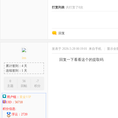
打赏列表
共打赏了0次
回复
发表于 2026-5-28 00:19:01
来自手机
|
显示全
ins
回复一下看看这个的提取码
累计签到：4 天
连续签到：1 天
0
56
-7
主题
回帖
积分
用户组：
黄金VIP
UID：
56718
积分信息:
浮云：2720