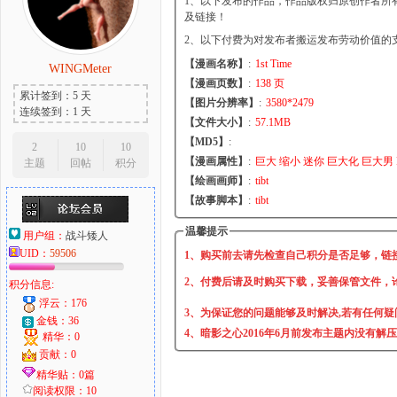
1、以下发布的作品，作品版权归原创作者所
及链接！
2、以下付费为对发布者搬运发布劳动价值的
【漫画名称】
:
1st Time
WINGMeter
大
【漫画页数】
:
138 页
累计签到：5 天
【图片分辨率】
:
3580*2479
连续签到：1 天
【文件大小】
:
57.1MB
【MD5】
:
2
10
10
【漫画属性】
:
巨大 缩小 迷你 巨大化 巨大男 
主题
回帖
积分
【绘画画师】
:
tibt
【故事脚本】
:
tibt
温馨提示
用户组：
战斗矮人
UID：
59506
爱
1、购买前去请先检查自己积分是否足够，链
2、付费后请及时购买下载，妥善保管文件，
积分信息:
浮云：176
3、为保证您的问题能够及时解决,若有任何疑
金钱：36
4、暗影之心2016年6月前发布主题内没有解
精华：0
贡献：0
精华贴：0篇
阅读权限：10