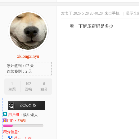
发表于 2026-5-28 20:40:28
来自手机
|
显示全
看一下解压密码是多少
xklongxinyu
累计签到：97 天
连续签到：2 天
1
102
6
主题
回帖
积分
用户组：
战斗矮人
UID：
52051
积分信息:
浮云：1040