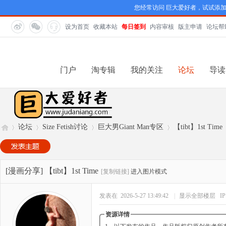
您经常访问 巨大爱好者，试试添
设为首页
收藏本站
每日签到
内容审核
版主申请
论坛帮
门户
淘专辑
我的关注
论坛
导读
论坛
Size Fetish讨论
巨大男Giant Man专区
【tibt】1st Time
巨
»
›
›
›
[漫画分享]
【tibt】1st Time
[复制链接]
进入图片模式
发表在 2026-5-27 13:49:42
|
显示全部楼层
I
资源详情