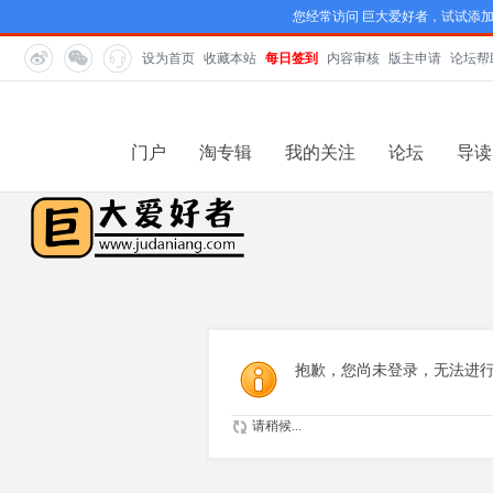
您经常访问 巨大爱好者，试试添
设为首页
收藏本站
每日签到
内容审核
版主申请
论坛帮
门户
淘专辑
我的关注
论坛
导读
抱歉，您尚未登录，无法进
请稍候...