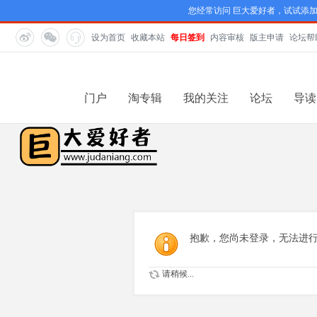
您经常访问 巨大爱好者，试试添
设为首页
收藏本站
每日签到
内容审核
版主申请
论坛帮
门户
淘专辑
我的关注
论坛
导读
抱歉，您尚未登录，无法进
请稍候...