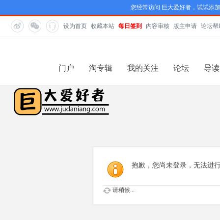
您经常访问 巨大爱好者，试试添
设为首页
收藏本站
每日签到
内容审核
版主申请
论坛帮
门户
淘专辑
我的关注
论坛
导读
抱歉，您尚未登录，无法进
请稍候...