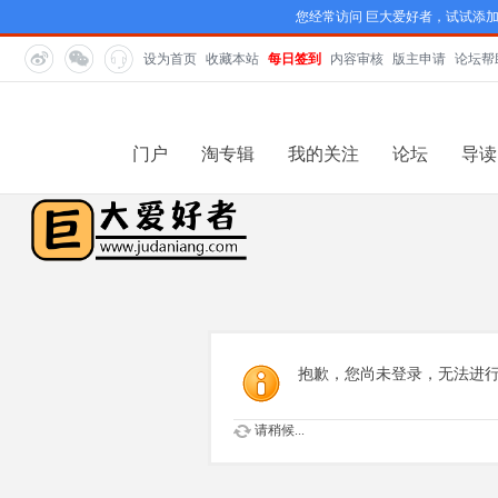
您经常访问 巨大爱好者，试试添
设为首页
收藏本站
每日签到
内容审核
版主申请
论坛帮
门户
淘专辑
我的关注
论坛
导读
抱歉，您尚未登录，无法进
请稍候...