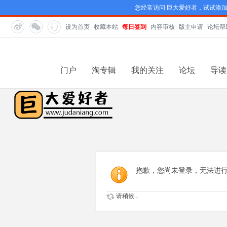
您经常访问 巨大爱好者，试试添
设为首页
收藏本站
每日签到
内容审核
版主申请
论坛帮
门户
淘专辑
我的关注
论坛
导读
抱歉，您尚未登录，无法进
请稍候...