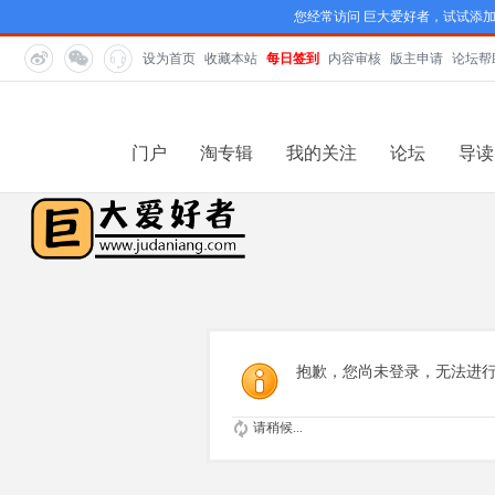
您经常访问 巨大爱好者，试试添
设为首页
收藏本站
每日签到
内容审核
版主申请
论坛帮
门户
淘专辑
我的关注
论坛
导读
抱歉，您尚未登录，无法进
请稍候...