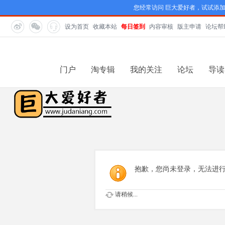
您经常访问 巨大爱好者，试试添
设为首页
收藏本站
每日签到
内容审核
版主申请
论坛帮
门户
淘专辑
我的关注
论坛
导读
抱歉，您尚未登录，无法进
请稍候...