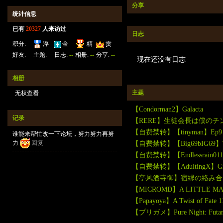
分享
统计信息
已有
20327
人来访过
日志
积分:
浮
金
精
贡
23161
钱:
云:
献:
30
华:
4
好友:
主题:
日志:
--
相册:
--
分享:
--
现在还没有日志
30058
220452
133
6952
相册
主题
无权查看
【Condorman2】Galacta
记录
【RERE】生徒会長は僕のチ
【自费禁转】【tinyman】Ep9 extra 
谁能来帮忙改一下论坛，努力努力再努
力
回复
【自费禁转】【Big69bIG69】Too T
【自费禁转】【Endlessrain0110】
【自费禁转】【AdultingX】Giantess
【亭风酒寺御】宿縁の絡み合
【MICROMD】A LITTLE MAG
【Papayoya】A Twist of Fate 1
【プリガメ】Pure Night: Futana