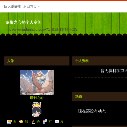
巨大爱好者
返回首页
暗影之心的个人空间
http://www.judaniang.com/?1
[收藏]
[复制]
[RSS]
头像
个人资料
暂无资料项或
动态
暗影之心
现在还没有动态
收
加
给
打
发
听TA
为好友
我留言
个招呼
送消息