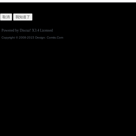
取消
我知道了
Powered by
Discuz!
X3.4
Licensed
Copyright © 2008-2015 Design:
Comiis.Com