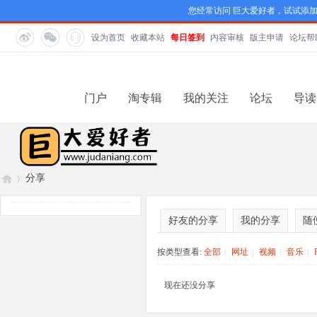
您经常访问 巨大爱好者，试试添
设为首页
收藏本站
每日签到
内容审核
版主申请
论坛帮
门户
淘专辑
我的关注
论坛
导读
分享
好友的分享
我的分享
随
巨
›
按类型查看:
全部
|
网址
|
视频
|
音乐
|
现在还没分享