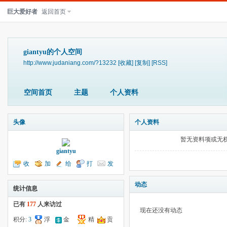
巨大爱好者
返回首页
giantyu的个人空间
http://www.judaniang.com/?13232
[收藏]
[复制]
[RSS]
空间首页
主题
个人资料
头像
个人资料
暂无资料项或无
giantyu
收
加
给
打
发
听TA
为好友
我留言
个招呼
送消息
动态
统计信息
已有
177
人来访过
现在还没有动态
积分:
3
浮
金
精
贡