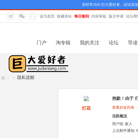
您经常访问 巨大爱好者，试试添
设为首页
收藏本站
每日签到
内容审核
版主申请
论坛帮
门户
淘专辑
我的关注
论坛
导读
隐私提醒
抱歉！由于 
巨
›
›
查看好友列表
|
灯花
活跃概况
用户组:
蚁人
上次邮件通知: 0