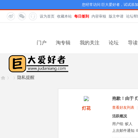
您经常访问 巨大爱好者，试试添
设为首页
收藏本站
每日签到
内容审核
版主申请
论坛帮
门户
淘专辑
我的关注
论坛
导读
隐私提醒
抱歉！由于 
巨
›
›
查看好友列表
|
灯花
活跃概况
用户组:
蚁人
上次邮件通知: 0