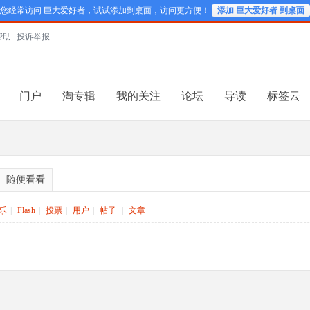
您经常访问 巨大爱好者，试试添加到桌面，访问更方便！
添加 巨大爱好者 到桌面
帮助
投诉举报
门户
淘专辑
我的关注
论坛
导读
标签云
随便看看
乐
|
Flash
|
投票
|
用户
|
帖子
|
文章