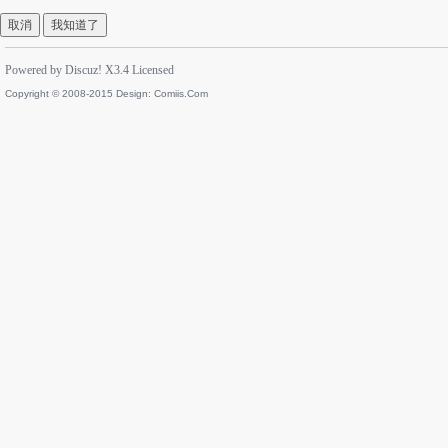
取消
我知道了
Powered by
Discuz!
X3.4
Licensed
Copyright © 2008-2015 Design:
Comiis.Com