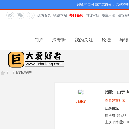
您经常访问 巨大爱好者，试试添
设为首页
收藏本站
每日签到
内容审核
版主申请
论坛帮
门户
淘专辑
我的关注
论坛
导读
隐私提醒
抱歉！由于 J
巨
›
›
查看好友列表
|
Jasky
活跃概况
用户组:
联盟人
类
上次邮件通知: 0