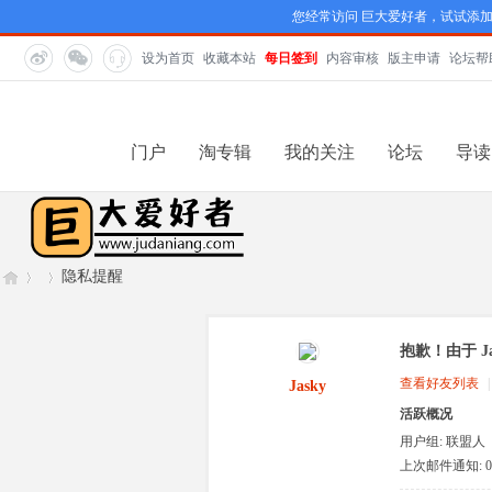
您经常访问 巨大爱好者，试试添
设为首页
收藏本站
每日签到
内容审核
版主申请
论坛帮
门户
淘专辑
我的关注
论坛
导读
隐私提醒
抱歉！由于 J
巨
›
›
查看好友列表
|
Jasky
活跃概况
用户组:
联盟人
类
上次邮件通知: 0