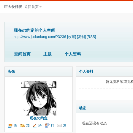
巨大爱好者
返回首页
现在の约定的个人空间
http://www.judaniang.com/?3236
[收藏]
[复制]
[RSS]
空间首页
主题
个人资料
头像
个人资料
暂无资料项或无
动态
现在の约定
现在还没有动态
收
加
给
打
发
听TA
为好友
我留言
个招呼
送消息