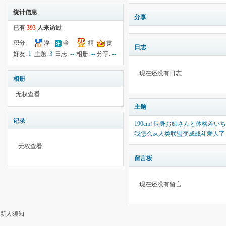
统计信息
分享
已有
393
人来访过
积分:
浮
金
精
贡
日志
-34
钱:
14
云:
献:
--
华:
--
好友:
1
主题:
3
日志:
--
相册:
--
分享:
--
6613
现在还没有日志
相册
无权查看
主题
记录
190cm↑長身お姉さんと体格差い
我怎么从人类联盟变成战斗爱人了
无权查看
留言板
现在还没有留言
新人须知