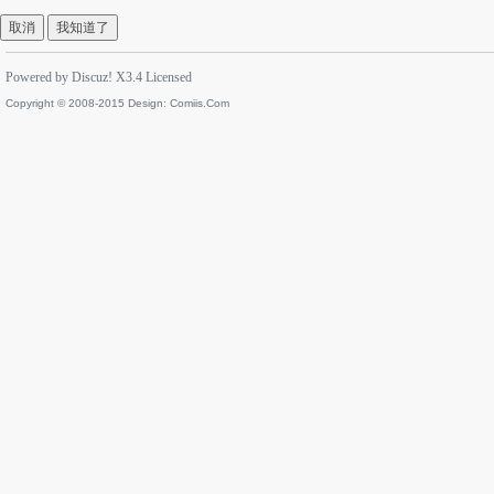
取消
我知道了
Powered by
Discuz!
X3.4
Licensed
Copyright © 2008-2015 Design:
Comiis.Com