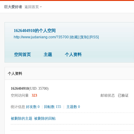
巨大爱好者
返回首页
1626404910的个人空间
http://www.judaniang.com/?35700
[收藏]
[复制]
[RSS]
空间首页
主题
个人资料
个人资料
1626404910
(UID: 35700)
空间访问量
323
邮箱状态
已验证
统计信息
好友数 0
|
回帖数 155
|
主题数 0
被删除的主题
被删除的回帖