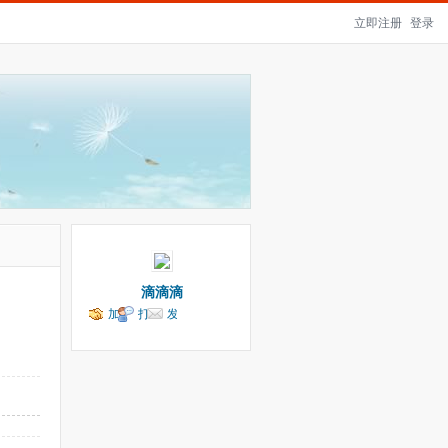
立即注册
登录
滴滴滴
加
打
发
为好
个招
送消
友
呼
息