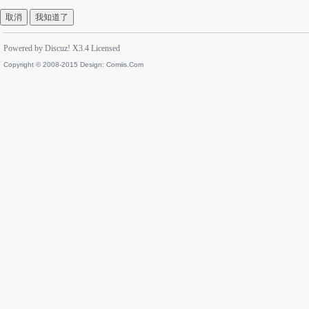
取消
我知道了
Powered by
Discuz!
X3.4
Licensed
Copyright © 2008-2015 Design:
Comiis.Com