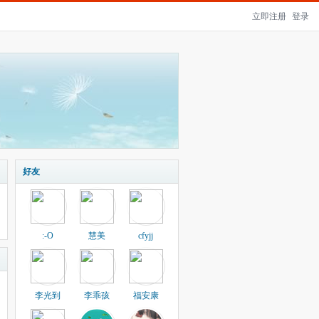
立即注册
登录
好友
:-O
慧美
cfyjj
李光到
李乖孩
福安康