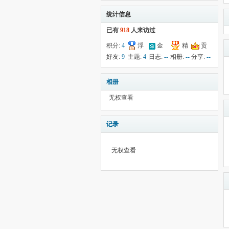
统计信息
已有
918
人来访过
积分:
4
浮
金
精
贡
钱:
6
云:
献:
11
华:
--
好友:
9
主题:
4
日志:
--
相册:
--
分享:
--
2042
相册
无权查看
记录
无权查看