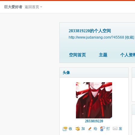
巨大爱好者
返回首页
2833819220的个人空间
http://www.judaniang.com/?45568
[收藏]
空间首页
主题
个人资
头像
2833819220
收
加
给
打
发
听TA
为好友
我留言
个招呼
送消息