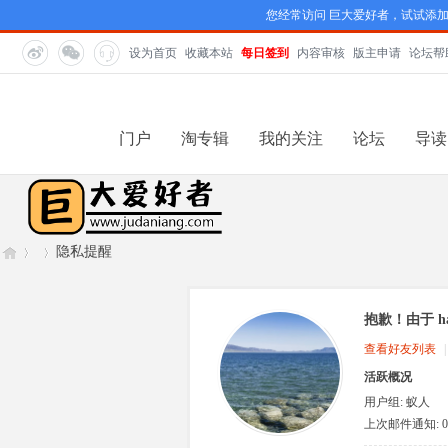
您经常访问 巨大爱好者，试试添
设为首页
收藏本站
每日签到
内容审核
版主申请
论坛帮
门户
淘专辑
我的关注
论坛
导读
隐私提醒
抱歉！由于 h
巨
›
›
查看好友列表
|
活跃概况
用户组:
蚁人
上次邮件通知: 0