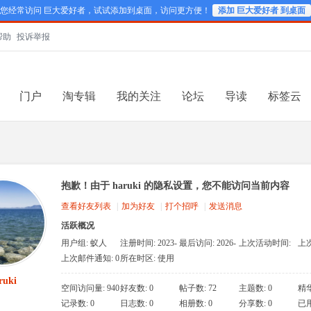
您经常访问 巨大爱好者，试试添加到桌面，访问更方便！
添加 巨大爱好者 到桌面
帮助
投诉举报
门户
淘专辑
我的关注
论坛
导读
标签云
抱歉！由于 haruki 的隐私设置，您不能访问当前内容
查看好友列表
|
加为好友
|
打个招呼
|
发送消息
活跃概况
用户组:
蚁人
注册时间: 2023-
最后访问: 2026-
上次活动时间:
上
2-7 15:28
6-1 16:32
2026-6-1 14:58
202
上次邮件通知: 0
所在时区: 使用
系统默认
ruki
空间访问量: 940
好友数: 0
帖子数: 72
主题数: 0
精华
记录数: 0
日志数: 0
相册数: 0
分享数: 0
已用