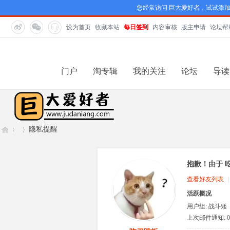
您经常访问 巨大爱好者，试试添
设为首页
收藏本站
每日签到
内容审核
版主申请
论坛帮
门户
淘专辑
我的关注
论坛
导读
隐私提醒
抱歉！由于 
巨
›
›
查看好友列表
|
活跃概况
用户组:
战斗矮
人
上次邮件通知: 0