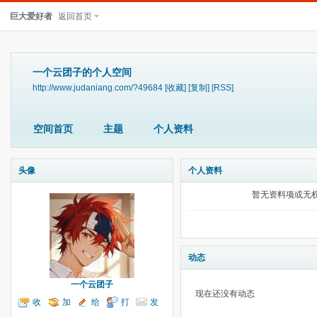
巨大爱好者
返回首页
一个云团子的个人空间
http://www.judaniang.com/?49684
[收藏]
[复制]
[RSS]
空间首页
主题
个人资料
头像
个人资料
暂无资料项或无
动态
一个云团子
现在还没有动态
收
加
给
打
发
听TA
为好友
我留言
个招呼
送消息