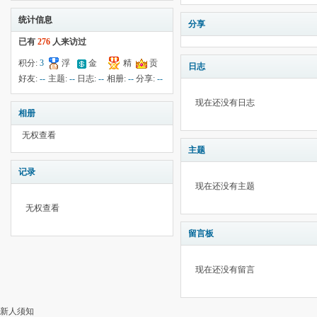
统计信息
分享
已有
276
人来访过
积分:
3
浮
金
精
贡
日志
钱:
--
云:
献:
--
华:
--
好友:
--
主题:
--
日志:
--
相册:
--
分享:
--
2539
现在还没有日志
相册
无权查看
主题
记录
现在还没有主题
无权查看
留言板
现在还没有留言
新人须知