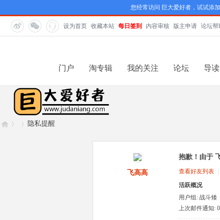
您经常访问 巨大爱好者，试试添
设为首页
收藏本站
每日签到
内容审核
版主申请
论坛帮
门户
淘专辑
我的关注
论坛
导读
隐私提醒
抱歉！由于 
巨
›
›
查看好友列表
|
飞高高
活跃概况
用户组:
战斗矮
人
上次邮件通知: 0