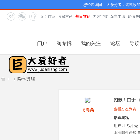
您经常访问 巨大爱好者，试试添
设为首页
收藏本站
每日签到
内容审核
版主申请
论坛帮
门户
淘专辑
我的关注
论坛
导读
隐私提醒
抱歉！由于 
巨
›
›
查看好友列表
|
飞高高
活跃概况
用户组:
战斗矮
人
上次邮件通知: 0