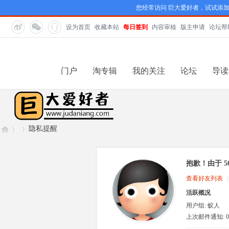
您经常访问 巨大爱好者，试试添
设为首页
收藏本站
每日签到
内容审核
版主申请
论坛帮
门户
淘专辑
我的关注
论坛
导读
隐私提醒
抱歉！由于 
巨
›
›
查看好友列表
|
活跃概况
用户组:
蚁人
上次邮件通知: 0