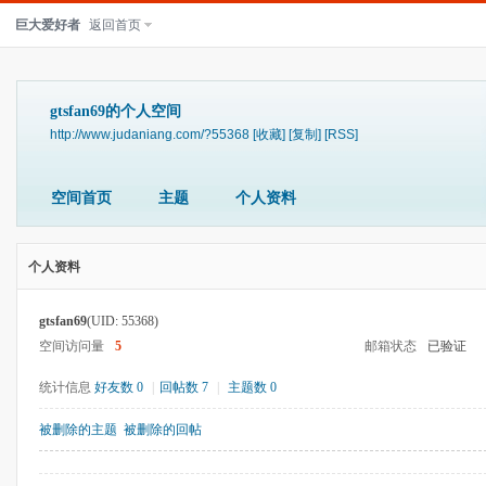
巨大爱好者
返回首页
gtsfan69的个人空间
http://www.judaniang.com/?55368
[收藏]
[复制]
[RSS]
空间首页
主题
个人资料
个人资料
gtsfan69
(UID: 55368)
空间访问量
5
邮箱状态
已验证
统计信息
好友数 0
|
回帖数 7
|
主题数 0
被删除的主题
被删除的回帖