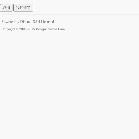
取消
我知道了
Powered by
Discuz!
X3.4
Licensed
Copyright © 2008-2015 Design:
Comiis.Com