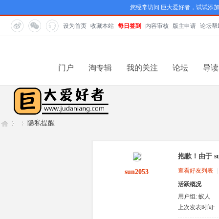
您经常访问 巨大爱好者，试试添
设为首页
收藏本站
每日签到
内容审核
版主申请
论坛帮
门户
淘专辑
我的关注
论坛
导读
隐私提醒
抱歉！由于 s
巨
›
›
查看好友列表
|
sun2053
活跃概况
用户组:
蚁人
上次发表时间:
2026-7-12 14:33