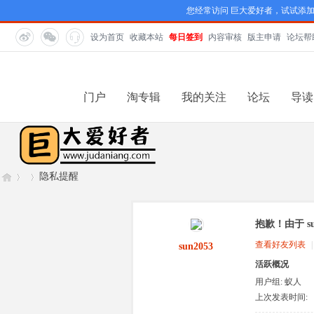
您经常访问 巨大爱好者，试试添
设为首页
收藏本站
每日签到
内容审核
版主申请
论坛帮
门户
淘专辑
我的关注
论坛
导读
隐私提醒
抱歉！由于 s
巨
›
›
查看好友列表
|
sun2053
活跃概况
用户组:
蚁人
上次发表时间:
2026-7-12 14:33