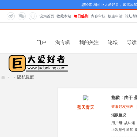
您经常访问 巨大爱好者，试试添
设为首页
收藏本站
每日签到
内容审核
版主申请
论坛帮
门户
淘专辑
我的关注
论坛
导读
隐私提醒
抱歉！由于 
巨
›
›
查看好友列表
|
蓝天青天
活跃概况
用户组:
战斗矮
人
上次邮件通知: 0