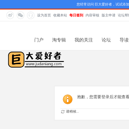
您经常访问 巨大爱好者，试试添
设为首页
收藏本站
每日签到
内容审核
版主申请
论坛帮
门户
淘专辑
我的关注
论坛
导读
抱歉，您需要登录后才能查
请稍候...