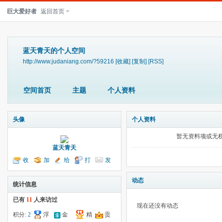
巨大爱好者
返回首页
蓝天青天的个人空间
http://www.judaniang.com/?59216
[收藏]
[复制]
[RSS]
空间首页
主题
个人资料
头像
个人资料
暂无资料项或无
蓝天青天
收
加
给
打
发
听TA
为好友
我留言
个招呼
送消息
动态
统计信息
已有
11
人来访过
现在还没有动态
积分:
2
浮
金
精
贡