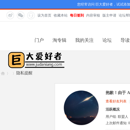
您经常访问 巨大爱好者，试试添
设为首页
收藏本站
每日签到
内容审核
版主申请
论坛帮
门户
淘专辑
我的关注
论坛
导读
隐私提醒
抱歉！由于 A
巨
›
›
查看好友列表
|
活跃概况
用户组:
联盟人
类
上次邮件通知: 0