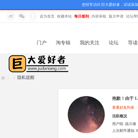
您经常访问 巨大爱好者，试试添
设为首页
收藏本站
每日签到
内容审核
版主申请
论坛帮
门户
淘专辑
我的关注
论坛
导读
隐私提醒
抱歉！由于 L
巨
›
›
查看好友列表
|
活跃概况
用户组:
战斗矮
人
上次邮件通知: 0