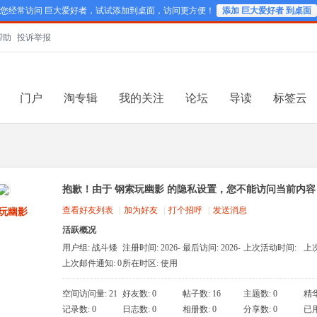
您经常访问 巨大爱好者，试试添加到桌面，访问更方便！
添加 巨大爱好者 到桌面
帮助
投诉举报
门户
淘专辑
我的关注
论坛
导读
标签云
抱歉！由于 钢索玩幽影 的隐私设置，您不能访问当前内容
查看好友列表
|
加为好友
|
打个招呼
|
发送消息
玩幽影
活跃概况
用户组:
战斗矮
注册时间: 2026-
最后访问: 2026-
上次活动时间:
上
人
5-13 19:02
7-22 21:07
2026-7-22 21:07
202
上次邮件通知: 0
所在时区: 使用
系统默认
空间访问量: 21
好友数: 0
帖子数: 16
主题数: 0
精华
记录数: 0
日志数: 0
相册数: 0
分享数: 0
已用