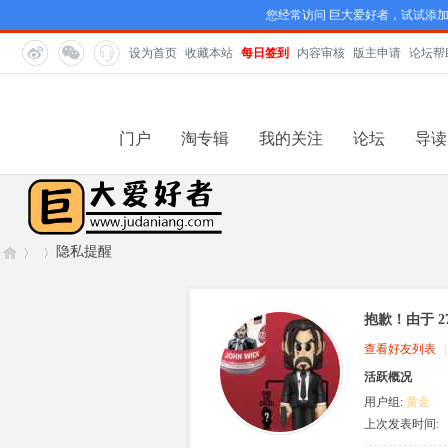
您经常访问 巨大爱好者，试试添
设为首页
收藏本站
每日签到
内容审核
版主申请
论坛帮
门户
淘专辑
我的关注
论坛
导读
隐私提醒
抱歉！由于 2
巨
›
›
查看好友列表
|
活跃概况
用户组:
黄金
VIP
上次发表时间:
2026-7-27 11:07