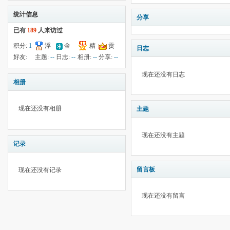
统计信息
分享
已有
189
人来访过
积分:
1
浮
金
精
贡
日志
钱:
--
云:
--
献:
--
华:
--
好友:
主题:
--
日志:
--
相册:
--
分享:
--
198
现在还没有日志
相册
现在还没有相册
主题
现在还没有主题
记录
留言板
现在还没有记录
现在还没有留言