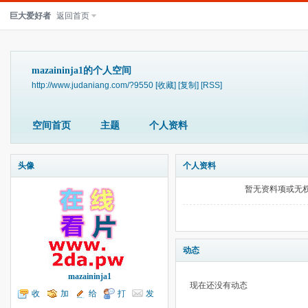
巨大爱好者
返回首页
mazaininja1的个人空间
http://www.judaniang.com/?9550
[收藏]
[复制]
[RSS]
空间首页
主题
个人资料
头像
个人资料
暂无资料项或无
动态
mazaininja1
现在还没有动态
收
加
给
打
发
听TA
为好友
我留言
个招呼
送消息